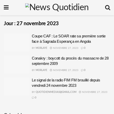
Jour :
27 novembre 2023
Coupe CAF : Le SOAR rate sa première sortie
face à Sagrada Esperança en Angola
BY
MORLAYE
NOVEMBRE 27, 2023
0
Conakry : boycott du procès du massacre de 28
septembre 2009
BY
MORLAYE
NOVEMBRE 27, 2023
0
Le signal de la radio FIM FM brouillé depuis
vendredi 24 novembre 2023
BY
QUOTIDIENMEDIAS@GMAIL.COM
NOVEMBRE 27, 2023
0