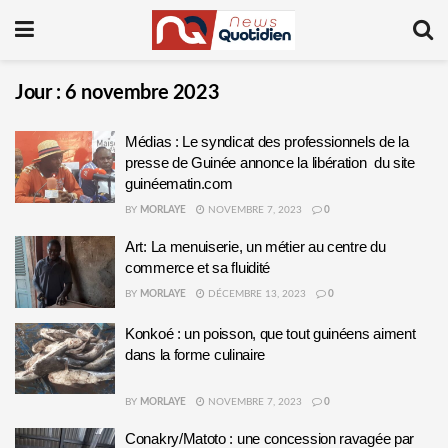
Jour :
6 novembre 2023
Médias : Le syndicat des professionnels de la
presse de Guinée annonce la libération du site
guinéematin.com
BY
MORLAYE
NOVEMBRE 7, 2023
0
Art: La menuiserie, un métier au centre du
commerce et sa fluidité
BY
MORLAYE
DÉCEMBRE 13, 2023
0
Konkoé : un poisson, que tout guinéens aiment
dans la forme culinaire
BY
MORLAYE
NOVEMBRE 7, 2023
0
Conakry/Matoto : une concession ravagée par