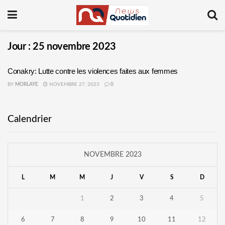
Jour :
25 novembre 2023
Conakry: Lutte contre les violences faites aux femmes
BY
MORLAYE
NOVEMBRE 27, 2023
0
Calendrier
NOVEMBRE 2023
L
M
M
J
V
S
D
1
2
3
4
5
6
7
8
9
10
11
12