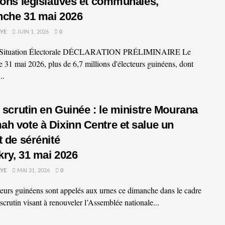
ions législatives et communales,
che 31 mai 2026
YE
JUIN 1, 2026
0
e Situation Électorale DÉCLARATION PRÉLIMINAIRE Le
 31 mai 2026, plus de 6,7 millions d'électeurs guinéens, dont
..
e scrutin en Guinée : le ministre Mourana
h vote à Dixinn Centre et salue un
t de sérénité
ry, 31 mai 2026
YE
MAI 31, 2026
0
teurs guinéens sont appelés aux urnes ce dimanche dans le cadre
 scrutin visant à renouveler l’Assemblée nationale...