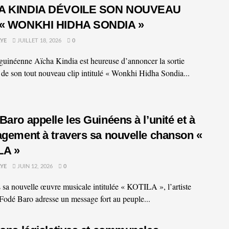
A KINDIA DÉVOILE SON NOUVEAU
 « WONKHI HIDHA SONDIA »
YE
JUILLET 18, 2026
0
e guinéenne Aïcha Kindia est heureuse d’annoncer la sortie
e de son tout nouveau clip intitulé « Wonkhi Hidha Sondia...
Baro appelle les Guinéens à l’unité et à
agement à travers sa nouvelle chanson «
LA »
YE
JUIN 12, 2026
0
s sa nouvelle œuvre musicale intitulée « KOTILA », l’artiste
Fodé Baro adresse un message fort au peuple...