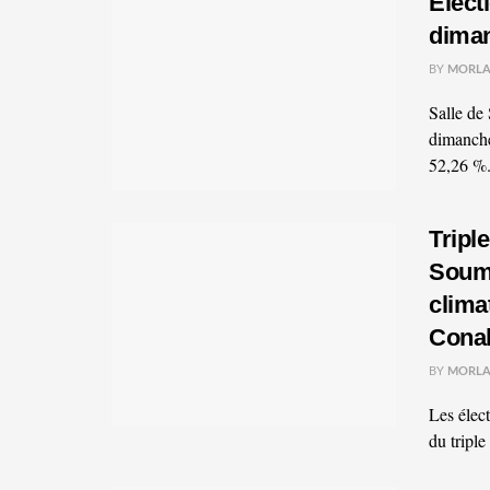
Élect
diman
BY
MORLA
Salle d
dimanche
52,26 %.
Tripl
Souma
clima
Conak
BY
MORLA
Les élec
du triple