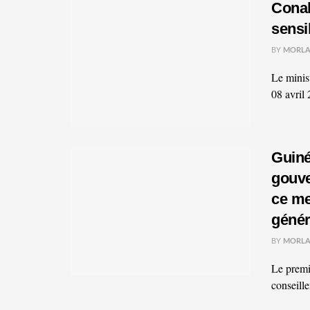
Conak
sensi
BY
MORLA
Le minis
08 avril
Guiné
gouve
ce me
génér
BY
MORLA
Le premi
conseille