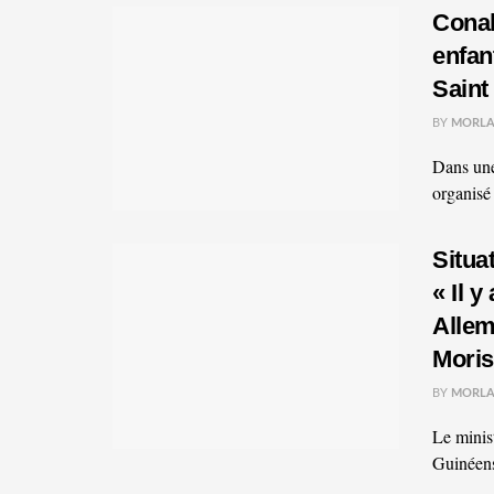
Conak
enfan
Saint
BY
MORLA
Dans une
organisé
Situa
« Il y
Allem
Mori
BY
MORLA
Le minist
Guinéens