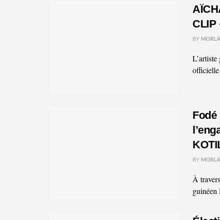
AÏCH
CLIP
BY
MORLA
L’artist
officiell
Fodé 
l’eng
KOTI
BY
MORLA
À traver
guinéen 