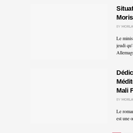
Situa
Moris
BY
MORLA
Le minis
jeudi qu
Allemagn
Dédic
Médit
Mali 
BY
MORLA
Le roman
est une 