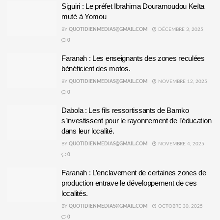
Siguiri : Le préfet Ibrahima Douramoudou Keïta
muté à Yomou
BY
QUOTIDIENMEDIAS@GMAIL.COM
DÉCEMBRE 3, 2025
0
Faranah : Les enseignants des zones reculées
bénéficient des motos.
BY
QUOTIDIENMEDIAS@GMAIL.COM
NOVEMBRE 12, 2025
0
Dabola : Les fils ressortissants de Bamko
s’investissent pour le rayonnement de l’éducation
dans leur localité.
BY
QUOTIDIENMEDIAS@GMAIL.COM
NOVEMBRE 4, 2025
0
Faranah : L’enclavement de certaines zones de
production entrave le développement de ces
localités.
BY
QUOTIDIENMEDIAS@GMAIL.COM
OCTOBRE 30, 2025
0