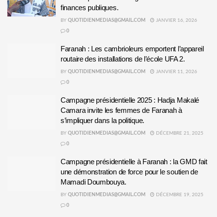
finances publiques.
BY
QUOTIDIENMEDIAS@GMAIL.COM
JANVIER 16, 2026
0
Faranah : Les cambrioleurs emportent l’appareil
routaire des installations de l’école UFA 2.
BY
QUOTIDIENMEDIAS@GMAIL.COM
JANVIER 11, 2026
0
Campagne présidentielle 2025 : Hadja Makalé
Camara invite les femmes de Faranah à
s’impliquer dans la politique.
BY
QUOTIDIENMEDIAS@GMAIL.COM
DÉCEMBRE 21, 2025
0
Campagne présidentielle à Faranah : la GMD fait
une démonstration de force pour le soutien de
Mamadi Doumbouya.
BY
QUOTIDIENMEDIAS@GMAIL.COM
DÉCEMBRE 19, 2025
0