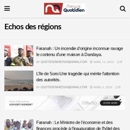
Echos des régions
Faranah : Un incendie d’origine inconnue ravage
le contenu d’une maison à Dandaya.
BY
QUOTIDIENMEDIAS@GMAIL.COM
AVRIL 16, 2026
0
L’île de Soro:Une tragédie qui mérite l’attention
des autorités.
BY
QUOTIDIENMEDIAS@GMAIL.COM
AVRIL 6, 2026
0
Faranah : Le Ministre de l’économie et des
finances procède à l’inauguration de l’hôtel des