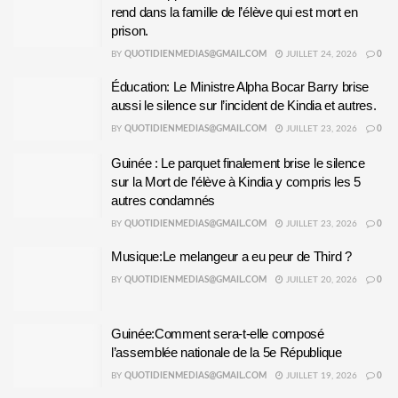
rend dans la famille de l’élève qui est mort en
prison.
BY
QUOTIDIENMEDIAS@GMAIL.COM
JUILLET 24, 2026
0
Éducation: Le Ministre Alpha Bocar Barry brise
aussi le silence sur l’incident de Kindia et autres.
BY
QUOTIDIENMEDIAS@GMAIL.COM
JUILLET 23, 2026
0
Guinée : Le parquet finalement brise le silence
sur la Mort de l’élève à Kindia y compris les 5
autres condamnés
BY
QUOTIDIENMEDIAS@GMAIL.COM
JUILLET 23, 2026
0
Musique:Le melangeur a eu peur de Third ?
BY
QUOTIDIENMEDIAS@GMAIL.COM
JUILLET 20, 2026
0
Guinée:Comment sera-t-elle composé
l’assemblée nationale de la 5e République
BY
QUOTIDIENMEDIAS@GMAIL.COM
JUILLET 19, 2026
0