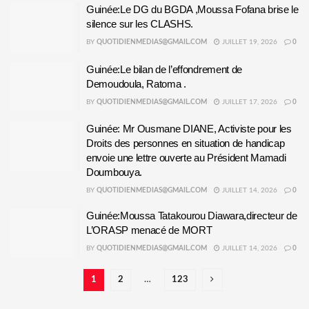
Guinée:Le DG du BGDA ,Moussa Fofana brise le
silence sur les CLASHS.
BY
QUOTIDIENMEDIAS@GMAIL.COM
JUILLET 19, 2026
0
Guinée:Le bilan de l’effondrement de
Demoudoula, Ratoma .
BY
QUOTIDIENMEDIAS@GMAIL.COM
JUILLET 17, 2026
0
Guinée: Mr Ousmane DIANE, Activiste pour les
Droits des personnes en situation de handicap
envoie une lettre ouverte au Président Mamadi
Doumbouya.
BY
QUOTIDIENMEDIAS@GMAIL.COM
JUILLET 14, 2026
0
Guinée:Moussa Tatakourou Diawara,directeur de
L’ORASP menacé de MORT
BY
QUOTIDIENMEDIAS@GMAIL.COM
JUILLET 14, 2026
0
1
2
…
123