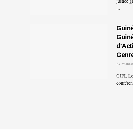
justice 
...
Guiné
Guiné
d’Act
Genr
BY
MORLA
CJFL Le 
conféren