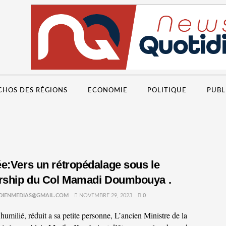
CHOS DES RÉGIONS
ECONOMIE
POLITIQUE
PUBL
e:Vers un rétropédalage sous le
rship du Col Mamadi Doumbouya .
DIENMEDIAS@GMAIL.COM
NOVEMBRE 29, 2023
0
umilié, réduit a sa petite personne, L’ancien Ministre de la