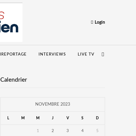
Login
IREPORTAGE
INTERVIEWS
LIVE TV
Calendrier
NOVEMBRE 2023
L
M
M
J
V
S
D
1
2
3
4
5