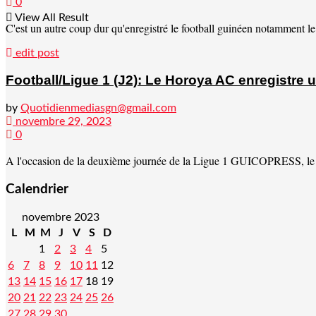
0
View All Result
C'est un autre coup dur qu'enregistré le football guinéen notamment l
edit post
Football/Ligue 1 (J2): Le Horoya AC enregistre 
by
Quotidienmediasgn@gmail.com
novembre 29, 2023
0
A l'occasion de la deuxième journée de la Ligue 1 GUICOPRESS, le Ho
Calendrier
novembre 2023
L
M
M
J
V
S
D
1
2
3
4
5
6
7
8
9
10
11
12
13
14
15
16
17
18
19
20
21
22
23
24
25
26
27
28
29
30