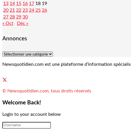
13
14
15
16
17
18
19
20
21
22
23
24
25
26
27
28
29
30
« Oct
Déc »
Annonces
Newsquotidien.com est une plateforme d’information spécialisée 
© Newsquotidien.com, tous droits réservés
Welcome Back!
Login to your account below