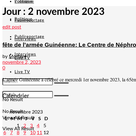
Politique
Economie
Jour :
2 novembre 2023
Politique
Publireportage
edit post
Publireportage
Interviews
fête de l’armée Guinéenne: Le Centre de Néphr
Interviews
by
Morlaye
Live TV
novembre 2, 2023
0
Live TV
L’armée Guinéenne a célébré ce mercredi 1er novembre 2023, la 65ème f
Calendrier
No Result
No Result
novembre 2023
View All Result
L
M
M
J
V
S
D
1
2
3
4
5
View All Result
6
7
8
9
10
11
12