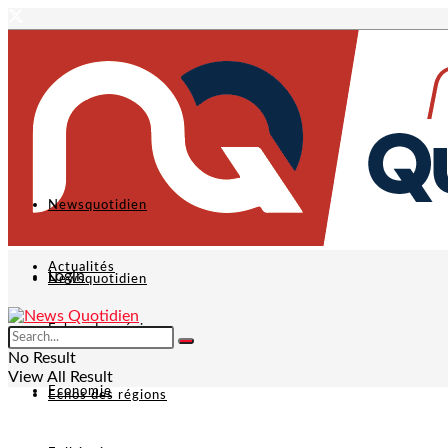
Newsquotidien
Actualités
Login
Newsquotidien
Echos des régions
Actualités
No Result
View All Result
Economie
Echos des régions