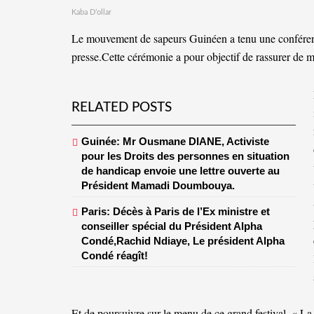
Kaba D’ollar
Le mouvement de sapeurs Guinéen a tenu une conféren
presse.Cette cérémonie a pour objectif de rassurer de
RELATED POSTS
Guinée: Mr Ousmane DIANE, Activiste
pour les Droits des personnes en situation
de handicap envoie une lettre ouverte au
Président Mamadi Doumbouya.
Paris: Décès à Paris de l’Ex ministre et
conseiller spécial du Président Alpha
Condé,Rachid Ndiaye, Le président Alpha
Condé réagît!
Et de poursuivre sur le menu de ce grand festival. « La 