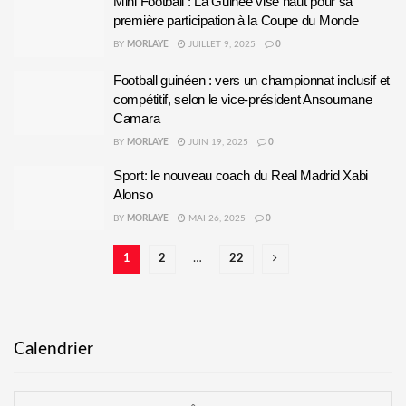
Mini Football : La Guinée vise haut pour sa
première participation à la Coupe du Monde
BY
MORLAYE
JUILLET 9, 2025
0
Football guinéen : vers un championnat inclusif et
compétitif, selon le vice-président Ansoumane
Camara
BY
MORLAYE
JUIN 19, 2025
0
Sport: le nouveau coach du Real Madrid Xabi
Alonso
BY
MORLAYE
MAI 26, 2025
0
1
2
…
22
Calendrier