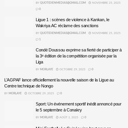
BY
QUOTIDIENMEDIAS@GMAIL.COM
NOVEMBRE 25, 2025
0
Ligue 1 : scènes de violence à Kankan, le
Wakriya AC réclame des sanctions
BY
QUOTIDIENMEDIAS@GMAIL.COM
NOVEMBRE 25, 2025
1
Condé Doussou exprime sa fierté de participer à
la 3ᵉ édition de la compétition organisée par la
Liga
BY
MORLAYE
OCTOBRE 29, 2025
0
L’AGPAF lance officiellement la nouvelle saison de la Ligue au
Centre technique de Nongo
BY
MORLAYE
OCTOBRE 29, 2025
0
Sport: Un événement sportif inédit annoncé pour
le 5 septembre à Conakry
BY
MORLAYE
AOÛT 1, 2025
0