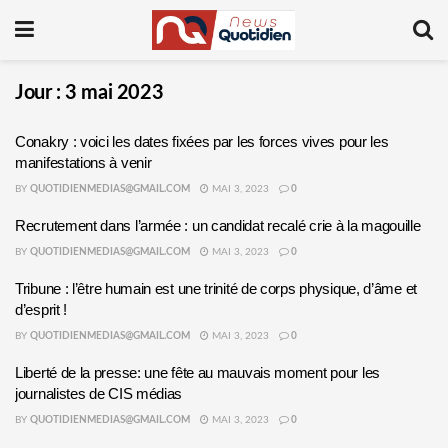
Jour :
3 mai 2023
Conakry : voici les dates fixées par les forces vives pour les
manifestations à venir
BY
QUOTIDIENMEDIAS@GMAIL.COM
MAI 3, 2023
0
Recrutement dans l’armée : un candidat recalé crie à la magouille
BY
QUOTIDIENMEDIAS@GMAIL.COM
MAI 3, 2023
0
Tribune : l’être humain est une trinité de corps physique, d’âme et
d’esprit !
BY
QUOTIDIENMEDIAS@GMAIL.COM
MAI 3, 2023
0
Liberté de la presse: une fête au mauvais moment pour les
journalistes de CIS médias
BY
QUOTIDIENMEDIAS@GMAIL.COM
MAI 3, 2023
0