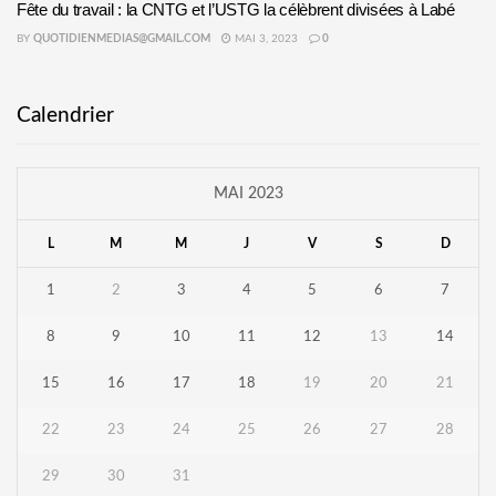
Fête du travail : la CNTG et l’USTG la célèbrent divisées à Labé
BY
QUOTIDIENMEDIAS@GMAIL.COM
MAI 3, 2023
0
Calendrier
MAI 2023
L
M
M
J
V
S
D
1
2
3
4
5
6
7
8
9
10
11
12
13
14
15
16
17
18
19
20
21
22
23
24
25
26
27
28
29
30
31