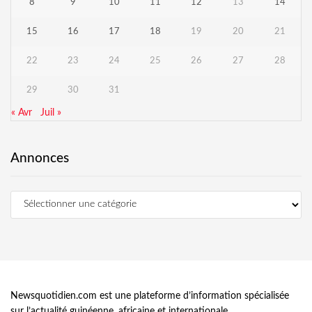
8
9
10
11
12
13
14
15
16
17
18
19
20
21
22
23
24
25
26
27
28
29
30
31
« Avr
Juil »
Annonces
Newsquotidien.com est une plateforme d’information spécialisée
sur l’actualité guinéenne, africaine et internationale.