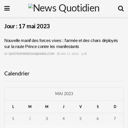
Jour :
17 mai 2023
Nouvelle manif des forces vives : l’armée et des chars déployés
sur la route Prince contre les manifestants
BY
QUOTIDIENMEDIAS@GMAIL.COM
MAI 17, 2023
0
Calendrier
MAI 2023
L
M
M
J
V
S
D
1
2
3
4
5
6
7