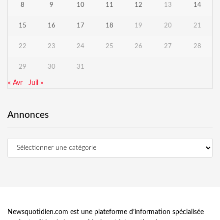
8
9
10
11
12
13
14
15
16
17
18
19
20
21
22
23
24
25
26
27
28
29
30
31
« Avr
Juil »
Annonces
Newsquotidien.com est une plateforme d’information spécialisée