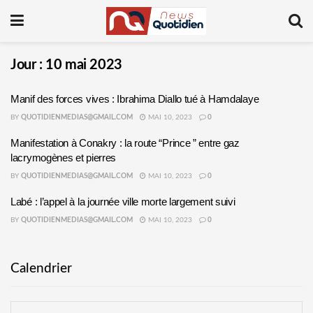
Jour :
10 mai 2023
Manif des forces vives : Ibrahima Diallo tué à Hamdalaye
BY
QUOTIDIENMEDIAS@GMAIL.COM
MAI 10, 2023
0
Manifestation à Conakry : la route “Prince ” entre gaz
lacrymogènes et pierres
BY
QUOTIDIENMEDIAS@GMAIL.COM
MAI 10, 2023
0
Labé : l’appel à la journée ville morte largement suivi
BY
QUOTIDIENMEDIAS@GMAIL.COM
MAI 10, 2023
0
Calendrier