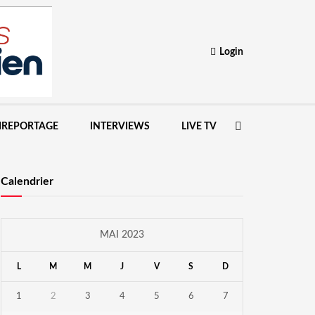
Login
IREPORTAGE
INTERVIEWS
LIVE TV
Calendrier
MAI 2023
L
M
M
J
V
S
D
1
2
3
4
5
6
7