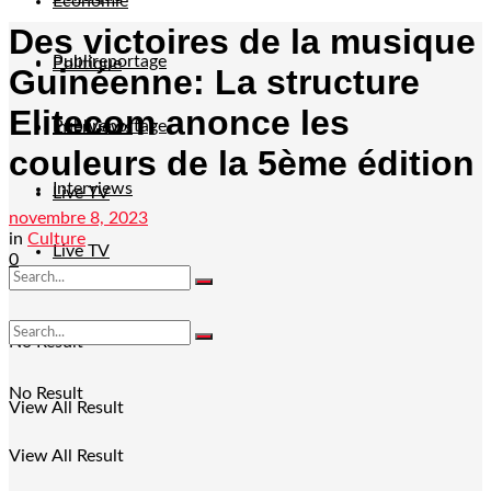
Economie
Des victoires de la musique
Publireportage
Politique
Guinéenne: La structure
Elitecom anonce les
Publireportage
Interviews
couleurs de la 5ème édition
Interviews
Live TV
novembre 8, 2023
in
Culture
Live TV
0
No Result
No Result
View All Result
View All Result