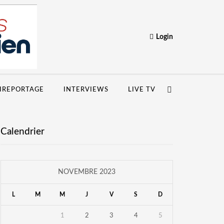
Login
IREPORTAGE
INTERVIEWS
LIVE TV
Calendrier
NOVEMBRE 2023
L
M
M
J
V
S
D
1
2
3
4
5