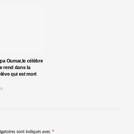
pa Oumar,le célèbre
 rend dans la
’élève qui est mort
26
*
igatoires sont indiqués avec