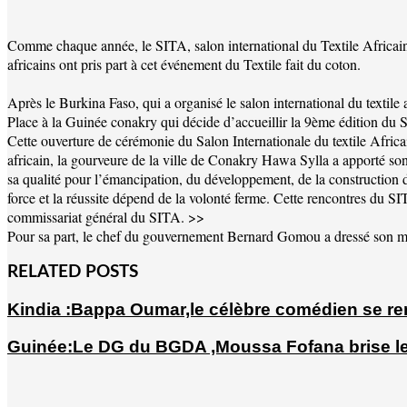
Comme chaque année, le SITA, salon international du Textile Africain e
africains ont pris part à cet événement du Textile fait du coton.
Après le Burkina Faso, qui a organisé le salon international du textile 
Place à la Guinée conakry qui décide d’accueillir la 9ème édition du Sal
Cette ouverture de cérémonie du Salon Internationale du textile Afri
africain, la gourveure de la ville de Conakry Hawa Sylla a apporté so
sa qualité pour l’émancipation, du développement, de la construction 
force et la réussite dépend de la volonté ferme. Cette rencontres du SI
commissariat général du SITA. >>
Pour sa part, le chef du gouvernement Bernard Gomou a dressé son mes
RELATED POSTS
Kindia :Bappa Oumar,le célèbre comédien se rend
Guinée:Le DG du BGDA ,Moussa Fofana brise le