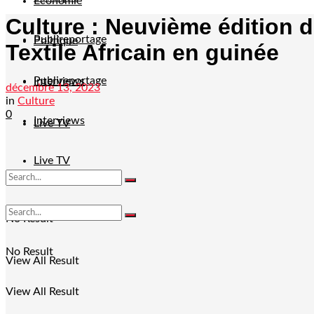
Economie
Culture : Neuvième édition d
Publireportage
Politique
Textile Africain en guinée
Publireportage
Interviews
décembre 13, 2023
in
Culture
0
Interviews
Live TV
Live TV
No Result
No Result
View All Result
View All Result