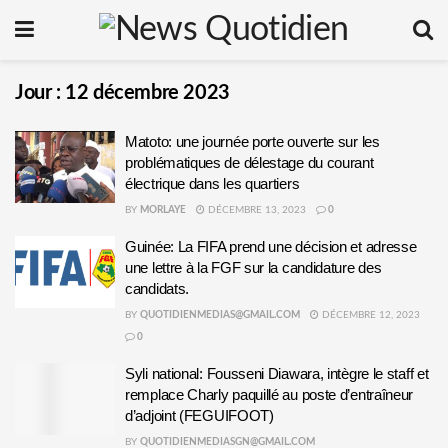
Jour :
12 décembre 2023
Matoto: une journée porte ouverte sur les
problématiques de délestage du courant
électrique dans les quartiers
BY
MORLAYE
DÉCEMBRE 13, 2023
0
Guinée: La FIFA prend une décision et adresse
une lettre à la FGF sur la candidature des
candidats.
BY
QUOTIDIENMEDIAS@GMAIL.COM
DÉCEMBRE 12, 2023
0
Syli national: Fousseni Diawara, intègre le staff et
remplace Charly paquillé au poste d’entraîneur
d’adjoint (FEGUIFOOT)
BY
QUOTIDIENMEDIASGN@GMAIL.COM