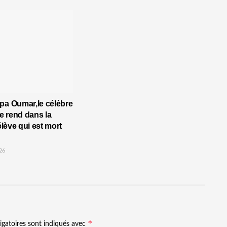
pa Oumar,le célèbre
 rend dans la
’élève qui est mort
26
*
igatoires sont indiqués avec