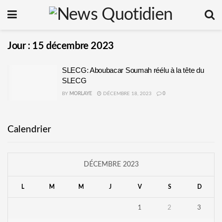
Jour :
15 décembre 2023
SLECG: Aboubacar Soumah réélu à la tête du
SLECG
BY
MORLAYE
DÉCEMBRE 18, 2023
0
Calendrier
DÉCEMBRE 2023
L
M
M
J
V
S
D
1
2
3