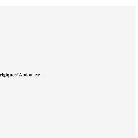
𝐠𝐢𝐪𝐮𝐞✅Abdoulaye ...