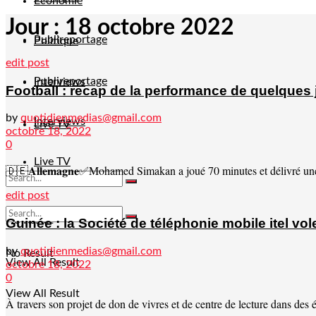
Economie
Jour :
18 octobre 2022
Publireportage
Politique
edit post
Publireportage
Interviews
Football : recap de la performance de quelques
by
quotidienmedias@gmail.com
Interviews
Live TV
octobre 18, 2022
0
Live TV
🇩🇪𝐀𝐥𝐥𝐞𝐦𝐚𝐠𝐧𝐞✅Mohamed Simakan a joué 70 minutes et délivré une
edit post
No Result
Guinée : la Société de téléphonie mobile itel vo
by
quotidienmedias@gmail.com
No Result
View All Result
octobre 18, 2022
0
View All Result
À travers son projet de don de vivres et de centre de lecture dans des ét