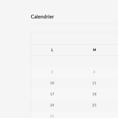
Calendrier
L
M
3
4
10
11
17
18
24
25
31