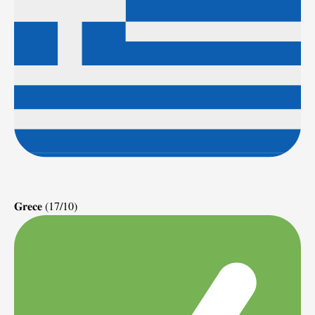
𝐆𝐫𝐞𝐜𝐞 (17/10)