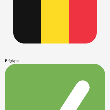
𝐁𝐞𝐥𝐠𝐢𝐪𝐮𝐞