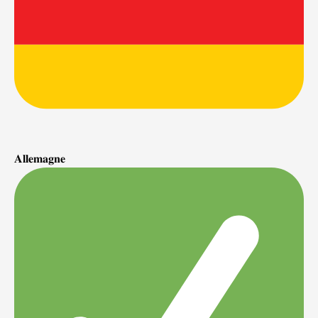
𝐀𝐥𝐥𝐞𝐦𝐚𝐠𝐧𝐞