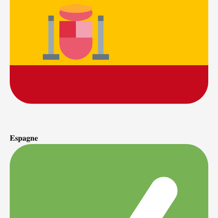
𝐄𝐬𝐩𝐚𝐠𝐧𝐞