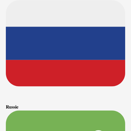
𝐑𝐮𝐬𝐬𝐢𝐞