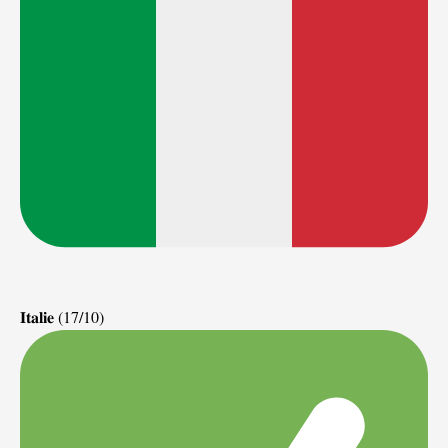
𝐈𝐭𝐚𝐥𝐢𝐞 (17/10)