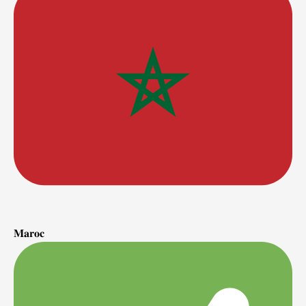
𝐌𝐚𝐫𝐨𝐜