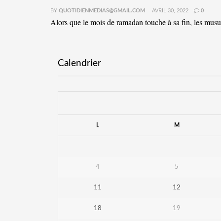
BY
QUOTIDIENMEDIAS@GMAIL.COM
AVRIL 30, 2022
0
Alors que le mois de ramadan touche à sa fin, les musul
Calendrier
L
M
4
5
11
12
18
19