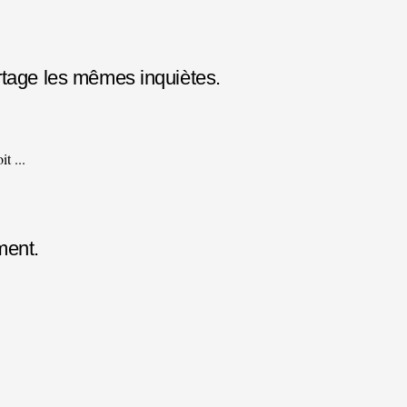
rtage les mêmes inquiètes.
t ...
ment.