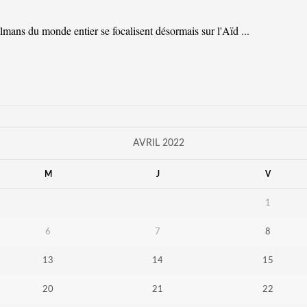
mans du monde entier se focalisent désormais sur l'Aïd ...
AVRIL 2022
M
J
V
1
6
7
8
13
14
15
20
21
22