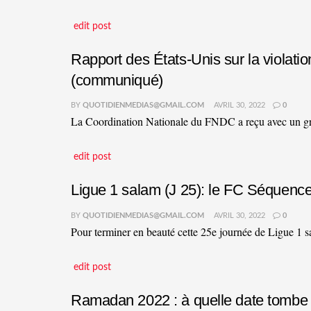
edit post
Rapport des États-Unis sur la violat
(communiqué)
BY
QUOTIDIENMEDIAS@GMAIL.COM
AVRIL 30, 2022
0
La Coordination Nationale du FNDC a reçu avec un grand
edit post
Ligue 1 salam (J 25): le FC Séquence
BY
QUOTIDIENMEDIAS@GMAIL.COM
AVRIL 30, 2022
0
Pour terminer en beauté cette 25e journée de Ligue 1 s
edit post
Ramadan 2022 : à quelle date tombe l’