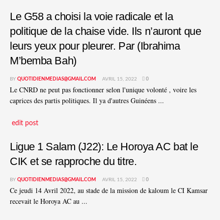
Le G58 a choisi la voie radicale et la
politique de la chaise vide. Ils n’auront que
leurs yeux pour pleurer. Par (Ibrahima
M’bemba Bah)
BY
QUOTIDIENMEDIAS@GMAIL.COM
AVRIL 15, 2022
0
Le CNRD ne peut pas fonctionner selon l'unique volonté , voire les
caprices des partis politiques. Il ya d'autres Guinéens ...
edit post
Ligue 1 Salam (J22): Le Horoya AC bat le
CIK et se rapproche du titre.
BY
QUOTIDIENMEDIAS@GMAIL.COM
AVRIL 15, 2022
0
Ce jeudi 14 Avril 2022, au stade de la mission de kaloum le CI Kamsar
recevait le Horoya AC au ...