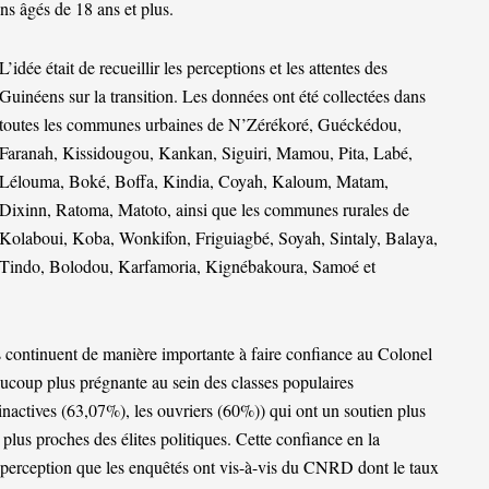
s âgés de 18 ans et plus.
L’idée était de recueillir les perceptions et les attentes des
Guinéens sur la transition. Les données ont été collectées dans
toutes les communes urbaines de N’Zérékoré, Guéckédou,
Faranah, Kissidougou, Kankan, Siguiri, Mamou, Pita, Labé,
Lélouma, Boké, Boffa, Kindia, Coyah, Kaloum, Matam,
Dixinn, Ratoma, Matoto, ainsi que les communes rurales de
Kolaboui, Koba, Wonkifon, Friguiagbé, Soyah, Sintaly, Balaya,
Tindo, Bolodou, Karfamoria, Kignébakoura, Samoé et
s continuent de manière importante à faire confiance au Colonel
oup plus prégnante au sein des classes populaires
nactives (63,07%), les ouvriers (60%)) qui ont un soutien plus
plus proches des élites politiques. Cette confiance en la
erception que les enquêtés ont vis-à-vis du CNRD dont le taux