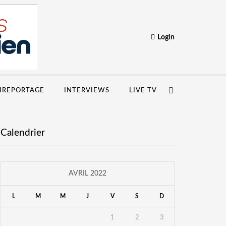
Login
IREPORTAGE
INTERVIEWS
LIVE TV
Calendrier
AVRIL 2022
L
M
M
J
V
S
D
1
2
3