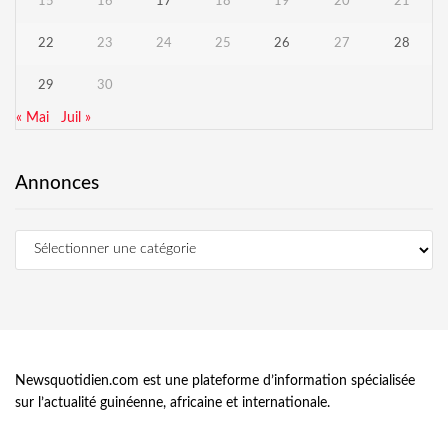
15
16
17
18
19
20
21
22
23
24
25
26
27
28
29
30
« Mai
Juil »
Annonces
Newsquotidien.com est une plateforme d’information spécialisée
sur l’actualité guinéenne, africaine et internationale.