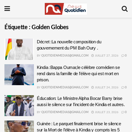
Étiquette :
Golden Globes
Décret :La nouvelle composition du
gouvernement du PM Bah Oury .
BY
QUOTIDIENMEDIAS@GMAIL.COM
JUILLET 27, 2026
0
Kindia :Bappa Oumar,le célèbre comédien se
rend dans la famille de l’élève qui est mort en
prison.
BY
QUOTIDIENMEDIAS@GMAIL.COM
JUILLET 24, 2026
0
Éducation: Le Ministre Alpha Bocar Barry brise
aussi le silence sur l’incident de Kindia et autres.
BY
QUOTIDIENMEDIAS@GMAIL.COM
JUILLET 23, 2026
0
Guinée : Le parquet finalement brise le silence
sur la Mort de l’élève à Kindia y compris les 5