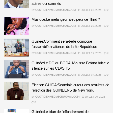
autres condamnés
BY
QUOTIDIENMEDIAS@GMAIL.COM
JUILLET 23, 2026
0
Musique:Le melangeur a eu peur de Third ?
BY
QUOTIDIENMEDIAS@GMAIL.COM
JUILLET 20, 2026
0
Guinée:Comment sera-t-elle composé
l’assemblée nationale de la 5e République
BY
QUOTIDIENMEDIAS@GMAIL.COM
JUILLET 19, 2026
0
Guinée:Le DG du BGDA ,Moussa Fofana brise le
silence sur les CLASHS.
BY
QUOTIDIENMEDIAS@GMAIL.COM
JUILLET 19, 2026
0
Election GUICA:Scandale autour des resultats de
l’election des GUINEENS de New York.
BY
QUOTIDIENMEDIASGN@GMAIL.COM
JUILLET 20, 2026
0
Guinée:Le bilan de l’effondrement de