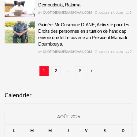
Demoudoula, Ratoma .
BY
QUOTIDIENMEDIAS@GMAIL.COM
JUILLET 17, 2026
0
Guinée: Mr Ousmane DIANE, Activiste pour les
Droits des personnes en situation de handicap
envoie une lettre ouverte au Président Mamadi
Doumbouya.
BY
QUOTIDIENMEDIAS@GMAIL.COM
JUILLET 14, 2026
0
1
2
…
9
Calendrier
AOÛT 2026
L
M
M
J
V
S
D