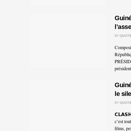
Guiné
l’ass
BY
QUOTI
Composit
Républ
PRÉSIDE
président
Guiné
le si
BY
QUOTI
𝗖𝗟𝗔𝗦
c’est tou
films, pei