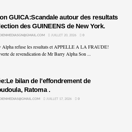
ion GUICA:Scandale autour des resultats
election des GUINEENS de New York.
DIENMEDIASGN@GMAIL.COM
JUILLET 20, 2026
0
y Alpha refuse les resultats et APPELLE A LA FRAUDE!
uverte de revendication de Mr Barry Alpha Son ...
e:Le bilan de l’effondrement de
udoula, Ratoma .
DIENMEDIAS@GMAIL.COM
JUILLET 17, 2026
0