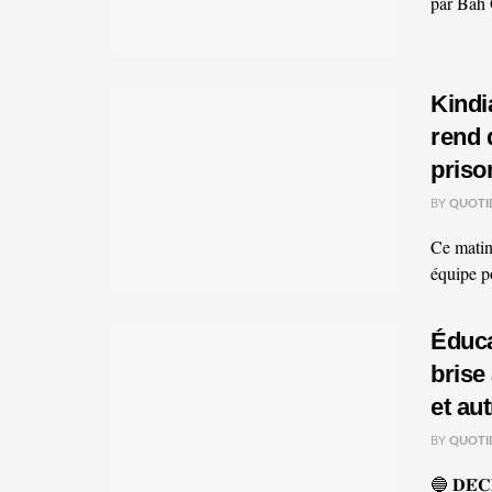
par Bah 
Kindi
rend 
priso
BY
QUOTI
Ce matin
équipe po
Éduca
brise 
et aut
BY
QUOTI
🔵 𝐃𝐄́