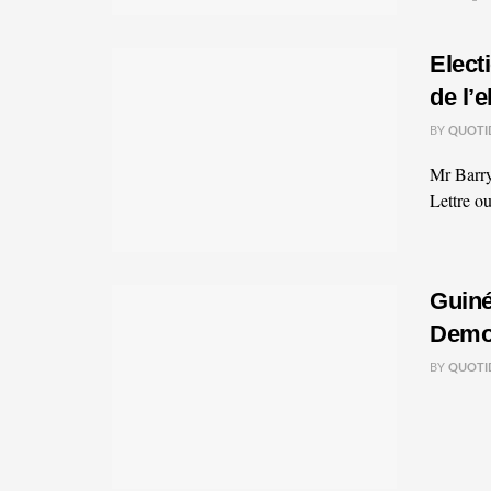
Elect
de l’
BY
QUOTI
Mr Barr
Lettre o
Guiné
Demo
BY
QUOTI