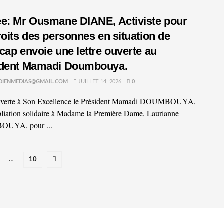
e: Mr Ousmane DIANE, Activiste pour
roits des personnes en situation de
cap envoie une lettre ouverte au
ident Mamadi Doumbouya.
DIENMEDIAS@GMAIL.COM
JUILLET 14, 2026
0
ouverte à Son Excellence le Président Mamadi DOUMBOUYA,
liation solidaire à Madame la Première Dame, Laurianne
UYA, pour ...
…
10