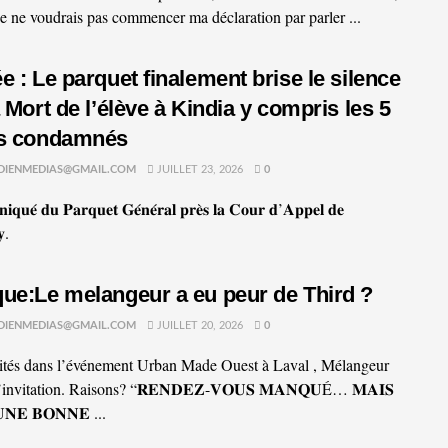
 je ne voudrais pas commencer ma déclaration par parler ...
e : Le parquet finalement brise le silence
a Mort de l’élève à Kindia y compris les 5
es condamnés
DIENMEDIAS@GMAIL.COM
JUILLET 23, 2026
0
𝐪𝐮𝐞́ 𝐝𝐮 𝐏𝐚𝐫𝐪𝐮𝐞𝐭 𝐆𝐞́𝐧𝐞́𝐫𝐚𝐥 𝐩𝐫𝐞̀𝐬 𝐥𝐚 𝐂𝐨𝐮𝐫 𝐝’𝐀𝐩𝐩𝐞𝐥 𝐝𝐞
𝐲.
ue:Le melangeur a eu peur de Third ?
DIENMEDIAS@GMAIL.COM
JUILLET 20, 2026
0
ités dans l’événement Urban Made Ouest à Laval , Mélangeur
’invitation. Raisons? “𝐑𝐄𝐍𝐃𝐄𝐙-𝐕𝐎𝐔𝐒 𝐌𝐀𝐍𝐐𝐔É… 𝐌𝐀𝐈𝐒
𝐍𝐄 𝐁𝐎𝐍𝐍𝐄 ...