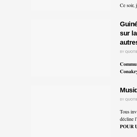
Ce soir,
Guiné
sur l
autr
BY
QUOTI
𝐂𝐨𝐦𝐦𝐮𝐧𝐢
𝐂𝐨𝐧𝐚𝐤𝐫
Musiq
BY
QUOTI
Tous inv
décline l
𝐏𝐎𝐔𝐑 