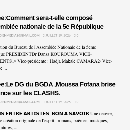
e:Comment sera-t-elle composé
emblée nationale de la 5e République
DIENMEDIAS@GMAIL.COM
JUILLET 19, 2026
0
ion du Bureau de l'Assemblée Nationale de la 5eme
ique PRÉSIDENTDr Dansa KOUROUMA VICE-
NTS1ʳᵉ Vice-présidente : Hadja Makalé CAMARA2ᵉ Vice-
e ...
e:Le DG du BGDA ,Moussa Fofana brise
lence sur les CLASHS.
DIENMEDIAS@GMAIL.COM
JUILLET 19, 2026
0
𝗦 𝗘𝗡𝗧𝗥𝗘 𝗔𝗥𝗧𝗜𝗦𝗧𝗘𝗦, 𝗕𝗢𝗡 𝗔 𝗦𝗔𝗩𝗢𝗜𝗥 Une oeuvre,
te création originale de l’esprit : romans, poèmes, musiques,
ntures, ...