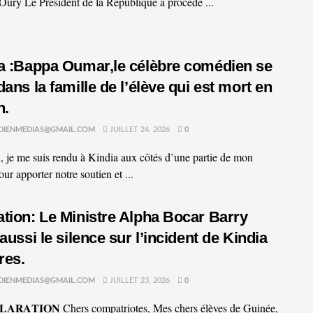
Oury Le Président de la République a procédé ...
a :Bappa Oumar,le célèbre comédien se
dans la famille de l’élève qui est mort en
n.
DIENMEDIAS@GMAIL.COM
JUILLET 24, 2026
0
, je me suis rendu à Kindia aux côtés d’une partie de mon
ur apporter notre soutien et ...
tion: Le Ministre Alpha Bocar Barry
aussi le silence sur l’incident de Kindia
res.
DIENMEDIAS@GMAIL.COM
JUILLET 23, 2026
0
𝐋𝐀𝐑𝐀𝐓𝐈𝐎𝐍 Chers compatriotes, Mes chers élèves de Guinée,