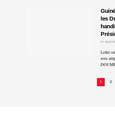
Guiné
les D
handi
Prés
BY
QUOTI
Lettre 
avec amp
DOUMBO
1
2