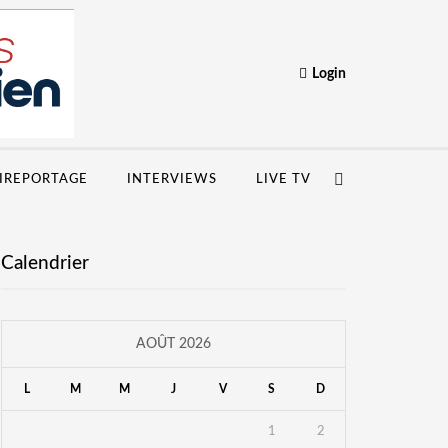
Login
IREPORTAGE
INTERVIEWS
LIVE TV
Calendrier
AOÛT 2026
L
M
M
J
V
S
D
1
2