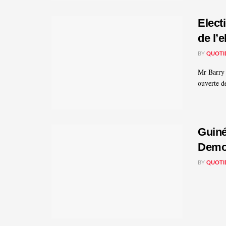
Elect
de l’
BY
QUOTI
Mr Barry
ouverte d
Guiné
Demo
BY
QUOTI