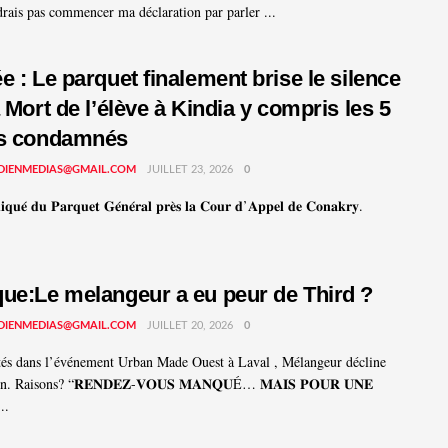
drais pas commencer ma déclaration par parler ...
e : Le parquet finalement brise le silence
a Mort de l’élève à Kindia y compris les 5
es condamnés
DIENMEDIAS@GMAIL.COM
JUILLET 23, 2026
0
𝐮𝐞́ 𝐝𝐮 𝐏𝐚𝐫𝐪𝐮𝐞𝐭 𝐆𝐞́𝐧𝐞́𝐫𝐚𝐥 𝐩𝐫𝐞̀𝐬 𝐥𝐚 𝐂𝐨𝐮𝐫 𝐝’𝐀𝐩𝐩𝐞𝐥 𝐝𝐞 𝐂𝐨𝐧𝐚𝐤𝐫𝐲.
ue:Le melangeur a eu peur de Third ?
DIENMEDIAS@GMAIL.COM
JUILLET 20, 2026
0
tés dans l’événement Urban Made Ouest à Laval , Mélangeur décline
on. Raisons? “𝐑𝐄𝐍𝐃𝐄𝐙-𝐕𝐎𝐔𝐒 𝐌𝐀𝐍𝐐𝐔É… 𝐌𝐀𝐈𝐒 𝐏𝐎𝐔𝐑 𝐔𝐍𝐄
..