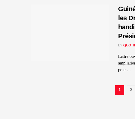
Guiné
les D
handi
Prés
BY
QUOTI
Lettre o
ampliati
pour ...
1
2