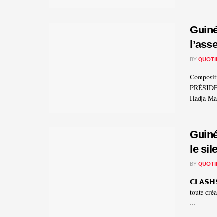
Guiné
l’ass
BY
QUOTI
Compositi
PRÉSIDE
Hadja Ma
Guiné
le si
BY
QUOTI
𝗖𝗟𝗔𝗦𝗛
toute créa
...