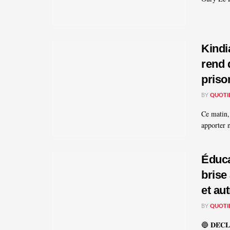
Kindi
rend 
priso
BY
QUOTI
Ce matin,
apporter n
Éduca
brise 
et aut
BY
QUOTI
🔵 𝐃𝐄́𝐂