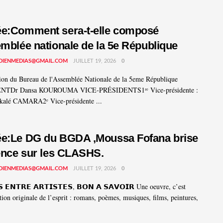
e:Comment sera-t-elle composé
emblée nationale de la 5e République
DIENMEDIAS@GMAIL.COM
JUILLET 19, 2026
0
on du Bureau de l'Assemblée Nationale de la 5eme République
NTDr Dansa KOUROUMA VICE-PRÉSIDENTS1ʳᵉ Vice-présidente :
kalé CAMARA2ᵉ Vice-présidente ...
e:Le DG du BGDA ,Moussa Fofana brise
lence sur les CLASHS.
DIENMEDIAS@GMAIL.COM
JUILLET 19, 2026
0
𝗦 𝗘𝗡𝗧𝗥𝗘 𝗔𝗥𝗧𝗜𝗦𝗧𝗘𝗦, 𝗕𝗢𝗡 𝗔 𝗦𝗔𝗩𝗢𝗜𝗥 Une oeuvre, c’est
tion originale de l’esprit : romans, poèmes, musiques, films, peintures,