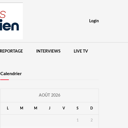
Login
IREPORTAGE
INTERVIEWS
LIVE TV
Calendrier
AOÛT 2026
L
M
M
J
V
S
D
1
2