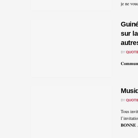
je ne vou
Guiné
sur l
autr
BY
QUOTI
𝐂𝐨𝐦𝐦𝐮𝐧𝐢
Musiq
BY
QUOTI
Tous invi
l’invitati
𝐁𝐎𝐍𝐍𝐄 .