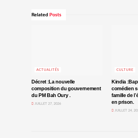
Related
Posts
ACTUALITÉS
CULTURE
Décret :La nouvelle
Kindia :Bap
composition du gouvernement
comédien se
du PM Bah Oury .
famille de l
en prison.
JUILLET 27, 2026
JUILLET 24, 20