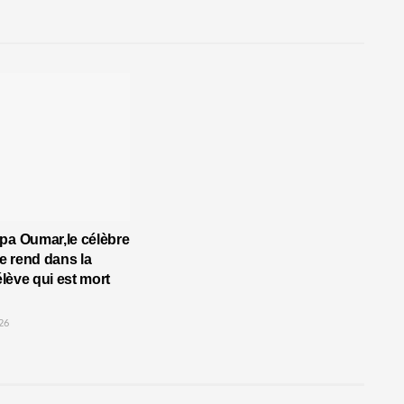
pa Oumar,le célèbre
 rend dans la
’élève qui est mort
26