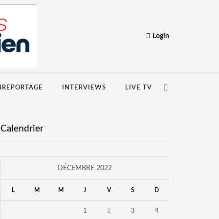
Login
IREPORTAGE
INTERVIEWS
LIVE TV
Calendrier
DÉCEMBRE 2022
L
M
M
J
V
S
D
1
2
3
4