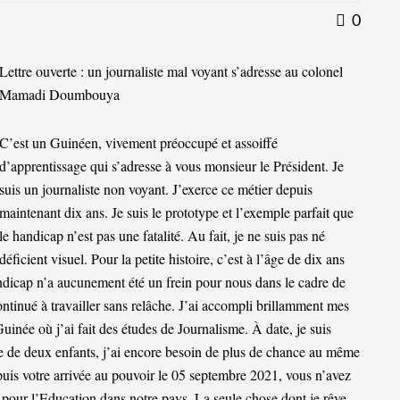
0
Lettre ouverte : un journaliste mal voyant s’adresse au colonel
Mamadi Doumbouya
C’est un Guinéen, vivement préoccupé et assoiffé
d’apprentissage qui s’adresse à vous monsieur le Président. Je
suis un journaliste non voyant. J’exerce ce métier depuis
maintenant dix ans. Je suis le prototype et l’exemple parfait que
le handicap n’est pas une fatalité. Au fait, je ne suis pas né
déficient visuel. Pour la petite histoire, c’est à l’âge de dix ans
ndicap n’a aucunement été un frein pour nous dans le cadre de
ntinué à travailler sans relâche. J’ai accompli brillamment mes
née où j’ai fait des études de Journalisme. À date, je suis
ère de deux enfants, j’ai encore besoin de plus de chance au même
epuis votre arrivée au pouvoir le 05 septembre 2021, vous n’avez
 pour l’Education dans notre pays. La seule chose dont je rêve