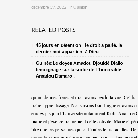
décembre 19, 2022
in
Opinion
RELATED POSTS
45 jours en détention : le droit a parlé, le
dernier mot appartient à Dieu
Guinée:Le doyen Amadou Djouldé Diallo
témoignage sur la sortie de L’honorable
Amadou Damaro .
qu’un de mes frères et moi, avons perdu la vue. Cet ha
notre apprentissage. Nous avons bourlingué et avons co
études jusqu’à l’Université notamment Koffi Anan de Gui
marié et j’exerce bonnement cette activité. Marié et p
titre que les personnes qui ont toutes leurs facultés. D
cessé de rappeler votre engagement pour la Jeunesse et