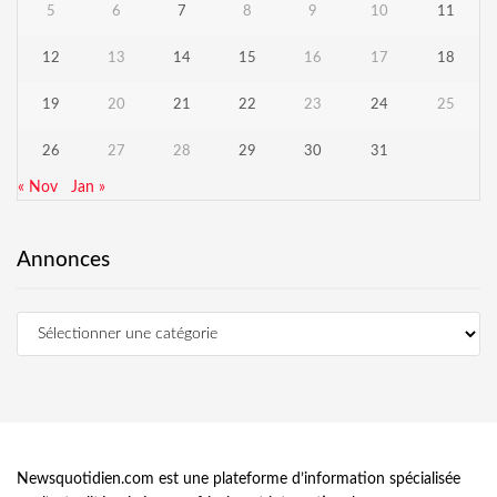
5
6
7
8
9
10
11
12
13
14
15
16
17
18
19
20
21
22
23
24
25
26
27
28
29
30
31
« Nov
Jan »
Annonces
Newsquotidien.com est une plateforme d’information spécialisée