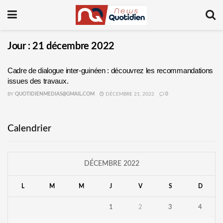
Jour :
21 décembre 2022
Cadre de dialogue inter-guinéen : découvrez les recommandations
issues des travaux.
BY
QUOTIDIENMEDIAS@GMAIL.COM
DÉCEMBRE 21, 2022
0
Calendrier
DÉCEMBRE 2022
L
M
M
J
V
S
D
1
2
3
4