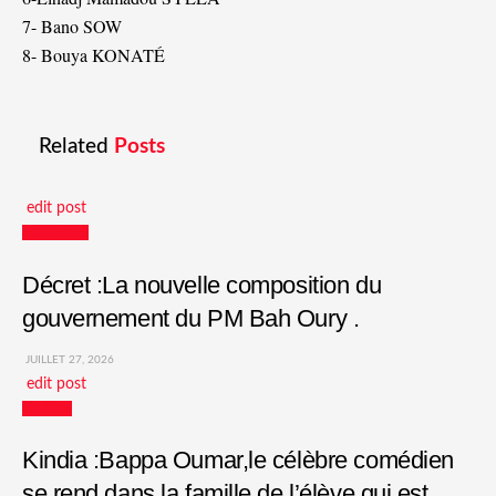
7- Bano SOW
8- Bouya KONATÉ
Related
Posts
edit post
Actualités
Décret :La nouvelle composition du
gouvernement du PM Bah Oury .
JUILLET 27, 2026
edit post
Culture
Kindia :Bappa Oumar,le célèbre comédien
se rend dans la famille de l’élève qui est