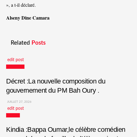
», a t-il déclaré.
Alseny Dine Camara
Related
Posts
edit post
Actualités
Décret :La nouvelle composition du
gouvernement du PM Bah Oury .
JUILLET 27, 2026
edit post
Culture
Kindia :Bappa Oumar,le célèbre comédien