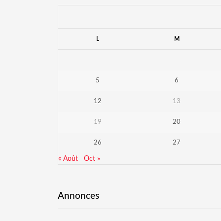
L
M
5
6
12
13
19
20
26
27
« Août
Oct »
Annonces