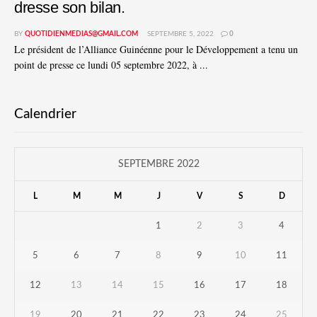
dresse son bilan.
BY
QUOTIDIENMEDIAS@GMAIL.COM
SEPTEMBRE 5, 2022
0
Le président de l’Alliance Guinéenne pour le Développement a tenu un
point de presse ce lundi 05 septembre 2022, à ...
Calendrier
SEPTEMBRE 2022
L
M
M
J
V
S
D
1
2
3
4
5
6
7
8
9
10
11
12
13
14
15
16
17
18
19
20
21
22
23
24
25