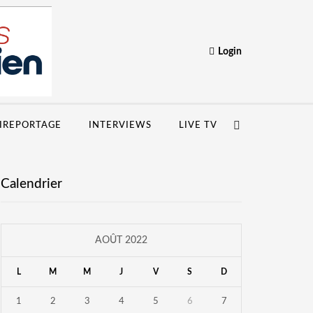
Login
IREPORTAGE
INTERVIEWS
LIVE TV
Calendrier
AOÛT 2022
L
M
M
J
V
S
D
1
2
3
4
5
6
7