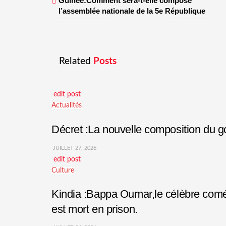
Guinée:Comment sera-t-elle composé
l’assemblée nationale de la 5e République
Related
Posts
edit post
Actualités
Décret :La nouvelle composition du
JUILLET 27, 2026
edit post
Culture
Kindia :Bappa Oumar,le célèbre comédi
est mort en prison.