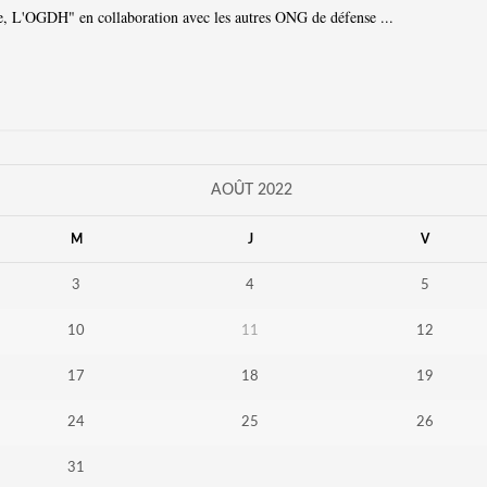
ée, L'OGDH" en collaboration avec les autres ONG de défense ...
AOÛT 2022
M
J
V
3
4
5
10
11
12
17
18
19
24
25
26
31