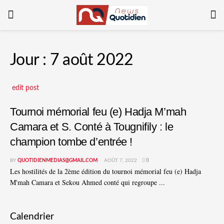
Jour :
7 août 2022
edit post
Tournoi mémorial feu (e) Hadja M’mah
Camara et S. Conté à Tougnifily : le
champion tombe d’entrée !
BY
QUOTIDIENMEDIAS@GMAIL.COM
AOÛT 7, 2022
0
Les hostilités de la 2ème édition du tournoi mémorial feu (e) Hadja
M'mah Camara et Sekou Ahmed conté qui regroupe ...
Calendrier