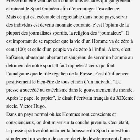
Presse doit être vent debout contre tous les tares qui gangrènent
et minent le Sport Guinéen afin d’encourager l’excellence.
Mais ce qui est exécrable et regrettable dans notre pays, servir
des individus est devenu monnaie courante, c’est l’opium de la
plupart des journalistes sportifs, la religion des “journaleux”. Il
est important de se rappeler que la vie d’un Homme va de zéro à
cent (100) et celle d’un peuple va de zéro à l’infini. Alors, c’est
kafkaïen, ubuesque, aberrant et saugrenu de servir un homme au
détriment de notre sport. Il faut rappeler à ceux qui font
l’amalgame que le rôle régalien de la Presse, c’est d’influencer
positivement le bien-être de tous et non d’un individu. “La
presse a succédé au catéchisme dans le gouvernement du monde.
Après le pape, le papier”, le disait l’écrivain français du XIXeme
siècle, Victor Hugo.
Dans un pays normal où les Hommes sont conscients et
consciencieux, on doit miser sur la couche juvénile. Ceci étant,
la presse sportive doit incarner la boussole du Sport qui est tout
simplement un vecteur de concorde et de développement d’une