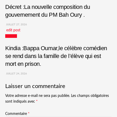
Décret :La nouvelle composition du
gouvernement du PM Bah Oury .
JUILLET 27, 2026
edit post
Culture
Kindia :Bappa Oumar,le célèbre comédien
se rend dans la famille de l’élève qui est
mort en prison.
JUILLET 24, 2026
Laisser un commentaire
Votre adresse e-mail ne sera pas publiée.
Les champs obligatoires
sont indiqués avec
*
Commentaire
*