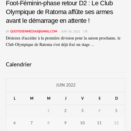
Foot-Féminin-phase retour D2 : Le Club
Olympique de Ratoma affûte ses armes
avant le démarrage en attente !
BY
QUOTIDIENMEDIAS@GMAIL.COM
JUIN 30, 2022
0
Désireux d'accéder à la première division pour la saison prochaine, le
Club Olympique de Ratoma s'est déjà fixé un stage ...
Calendrier
JUIN 2022
L
M
M
J
V
S
D
1
2
3
4
5
6
7
8
9
10
11
12