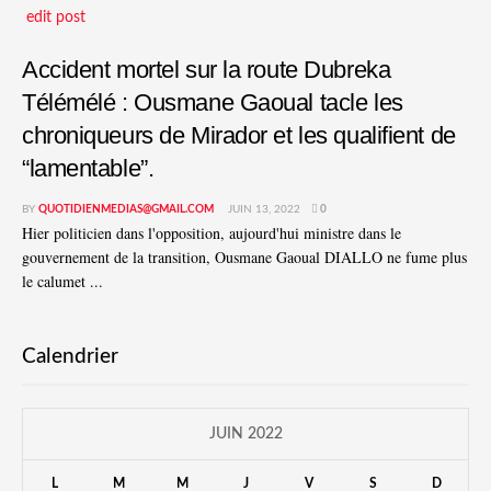
edit post
Accident mortel sur la route Dubreka
Télémélé : Ousmane Gaoual tacle les
chroniqueurs de Mirador et les qualifient de
“lamentable”.
BY
QUOTIDIENMEDIAS@GMAIL.COM
JUIN 13, 2022
0
Hier politicien dans l'opposition, aujourd'hui ministre dans le
gouvernement de la transition, Ousmane Gaoual DIALLO ne fume plus
le calumet ...
Calendrier
JUIN 2022
L
M
M
J
V
S
D