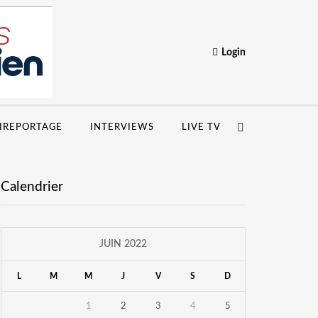
Login
IREPORTAGE
INTERVIEWS
LIVE TV
Calendrier
JUIN 2022
L
M
M
J
V
S
D
1
2
3
4
5