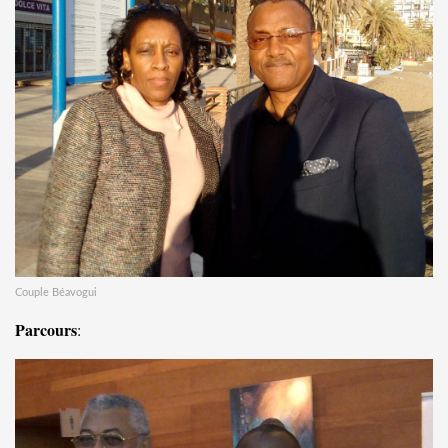
Couple Béavogui
Parcours
: