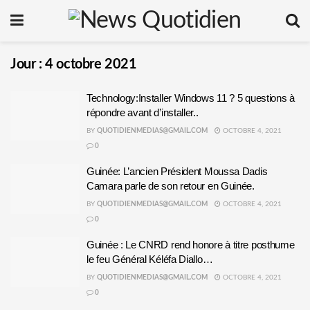
Jour :
4 octobre 2021
Technology:Installer Windows 11 ? 5 questions à
répondre avant d’installer..
BY
QUOTIDIENMEDIAS@GMAIL.COM
OCTOBRE 4, 2021
0
Guinée: L’ancien Président Moussa Dadis
Camara parle de son retour en Guinée.
BY
QUOTIDIENMEDIAS@GMAIL.COM
OCTOBRE 4, 2021
0
Guinée : Le CNRD rend honore à titre posthume
le feu Général Kéléfa Diallo…
BY
QUOTIDIENMEDIAS@GMAIL.COM
OCTOBRE 4, 2021
0