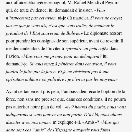
aux affaires étrangères espagnol, M. Rafael Mendívil Peydro,
qui, de toute évidence, lui demandait d’insister.
«Vous
n’inspecterez pas cet avion,
ai-je dû marteler.
Si vous ne croyez
pas ce que je vous dis, c’est que vous traitez de menteur le
président de l’Etat souverain de Bolivie.»
Le diplomate ressort
pour prendre les consignes de son supérieur, avant de revenir. Il
me demande alors de l’inviter à
«prendre un petit café»
dans
l’avion.
«Mais vous me prenez pour un delinquent?
lui
demandé-je.
Si vous tenez à pénétrer dans cet avion, il vous
faudra le faire par la force. Et je ne résisterai pas à une
opération militaire ou policière : je n’en ai pas les moyens.»
Ayant certainement pris peur, l’ambassadeur écarte l’option de la
force, non sans me préciser que, dans ces conditions, il ne pourra
pas autoriser notre plan de vol :
«A 9 heures du matin, nous vous
indiquerons si vous pouvez ou non partir. D’ici là, nous allons
discuter avec nos amis»,
m’explique-t-il. «Amis»?
«Mais qui
donc sont ces “amis” de l’Espagne auxquels vous faites